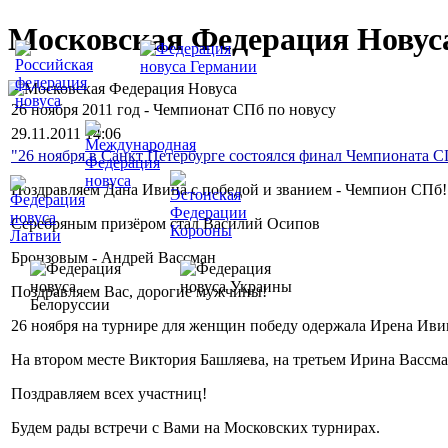
Московская Федерация Новус
26 ноября 2011 год - Чемпионат СПб по новусу
29.11.2011 14:06
"26 ноября в Санкт Петербурге состоялся финал Чемпионата 
Поздравляем Дана Ивина с победой и званием - Чемпион СПб!
Серебряным призёром стал Василий Осипов
Бронзовым - Андрей Вассман
Поздравляем Вас, дорогие мужчины!
26 ноября на турнире для женщин победу одержала Ирена Иви
На втором месте Виктория Башляева, на третьем Ирина Вассман
Поздравляем всех участниц!
Будем рады встречи с Вами на Московских турнирах.