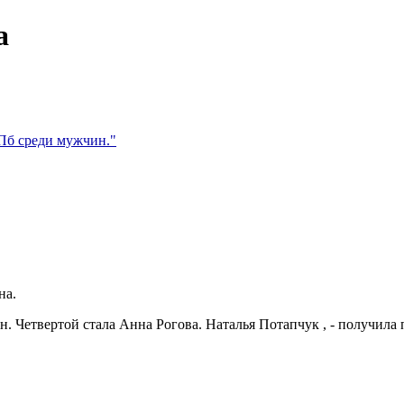
а
СПб среди мужчин."
на.
. Четвертой стала Анна Рогова. Наталья Потапчук , - получила п