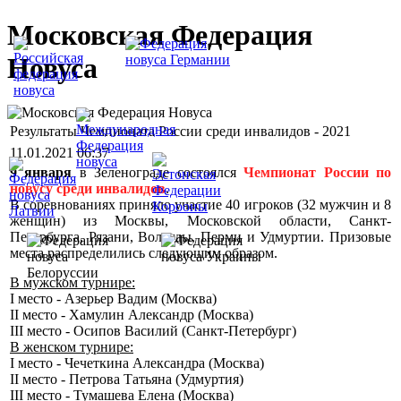
Московская Федерация
Новуса
Результаты Чемпионата России среди инвалидов - 2021
11.01.2021 06:37
9 января
в Зеленограде состоялся
Чемпионат России по
новусу среди инвалидов
.
В соревнованиях приняло участие 40 игроков (32 мужчин и 8
женщин) из Москвы, Московской области, Санкт-
Петербурга, Рязани, Вологды, Перми и Удмуртии. Призовые
места распределились следующим образом.
В мужском турнире:
I место - Азерьер Вадим (Москва)
II место - Хамулин Александр (Москва)
III место - Осипов Василий (Санкт-Петербург)
В женском турнире:
I место - Чечеткина Александра (Москва)
II место - Петрова Татьяна (Удмуртия)
III место - Тумашева Елена (Москва)