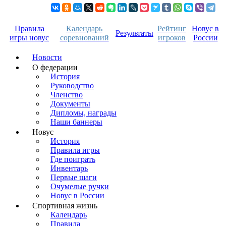
Правила
Календарь
Рейтинг
Новус в
Результаты
игры новус
соревнований
игроков
России
Новости
О федерации
История
Руководство
Членство
Документы
Дипломы, награды
Наши баннеры
Новус
История
Правила игры
Где поиграть
Инвентарь
Первые шаги
Очумелые ручки
Новус в России
Спортивная жизнь
Календарь
Правила