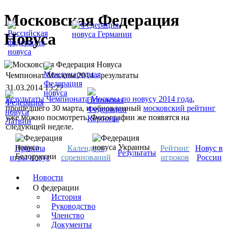
Московская Федерация
Новуса
Чемпионат Москвы 2014 - результаты
31.03.2014 15:27
Результаты Чемпионата Москвы по новусу 2014 года
,
прошедшего 30 марта, и обновленный
московский рейтинг
уже можно посмотреть. Фотографии же появятся на
следующей неделе.
Правила
Календарь
Рейтинг
Новус в
Результаты
игры новус
соревнований
игроков
России
Новости
О федерации
История
Руководство
Членство
Документы