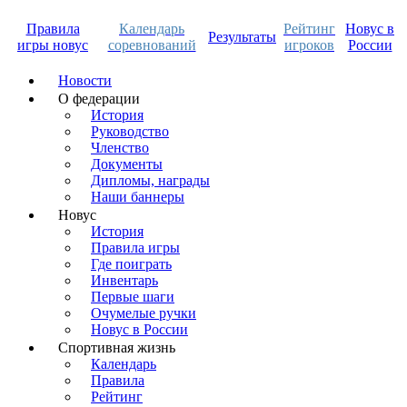
Правила
Календарь
Рейтинг
Новус в
Результаты
игры новус
соревнований
игроков
России
Новости
О федерации
История
Руководство
Членство
Документы
Дипломы, награды
Наши баннеры
Новус
История
Правила игры
Где поиграть
Инвентарь
Первые шаги
Очумелые ручки
Новус в России
Спортивная жизнь
Календарь
Правила
Рейтинг