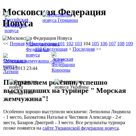
Московская Федерация
Новуса
<<
Первая
<
Предыдущая
101
102
103
104
105
106
107
108
109
110
Следующая
>
Последняя
>>
"Морская жемчужина - 2013"
28.04.2013 23:44
Поздравляем россиян, успешно
выступивших на турнире " Морская
жемчужина"!
Особенно хорошо выступили москвичи: Лепилина Людмила
- 1 место, Бахматова Наталья и Чистяков Александр - 2-е
места, Базаров Дмитрий - 3 место. Все результаты турнира
позже появятся на
сайте Украинской федерации новуса
.