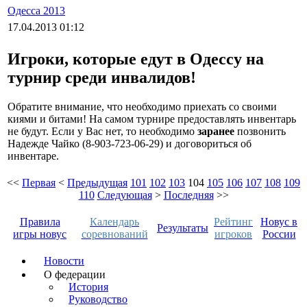
Одесса 2013
17.04.2013 01:12
Игроки, которые едут в Одессу на
турнир среди инвалидов!
Обратите внимание, что необходимо приехать со своими
киями и битами! На самом турнире предоставлять инвентарь
не будут. Если у Вас нет, то необходимо
заранее
позвонить
Надежде Чайко (8-903-723-06-29) и договориться об
инвентаре.
<<
Первая
<
Предыдущая
101
102
103
104
105
106
107
108
109
110
Следующая
>
Последняя
>>
Правила
Календарь
Рейтинг
Новус в
Результаты
игры новус
соревнований
игроков
России
Новости
О федерации
История
Руководство