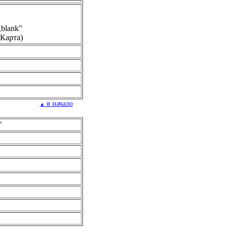
_blank"
">Карта)
в начало
▲
"