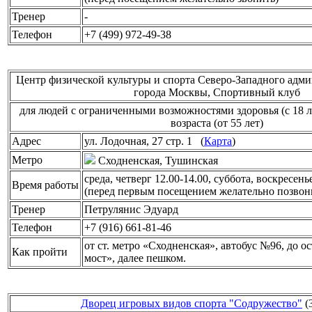
Тренер
-
Телефон
+7 (499) 972-49-38
Центр физической культуры и спорта Северо-Западного адми
города Москвы, Спортивный клуб
для людей с ограниченными возможностями здоровья (с 18 л
возраста (от 55 лет)
Адрес
ул. Лодочная, 27 стр. 1 (
Карта
)
Метро
Сходненская, Тушинская
среда, четверг 12.00-14.00, суббота, воскресень
Время работы
(перед первым посещением желательно позвон
Тренер
Петрулянис Эдуард
Телефон
+7 (916) 661-81-46
от ст. метро «Сходненская», автобус №96, до 
Как пройти
мост», далее пешком.
Дворец игровых видов спорта "Содружество"
(