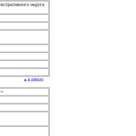
нистративного округа
в начало
▲
г»