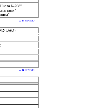
 "Школа №708"
Зоомагазин"
улица"
в начало
▲
 (МУ ВАО)
)
в начало
▲