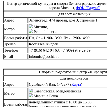
Центр физической культуры и спорта Зеленоградского адми
города Москвы,
ФОК "Радуга"
для всех желающих
Адрес
Зеленоград, 474 проезд, дом 3, строение 1
Митино,
Метро
Речной вокзал
Время работы
Пн, Ср - 11:00-13:00; Пт - 12:00-14:00
Тренер
Костылев Андрей
Телефон
+7 (916) 642-04-63, +7 (909) 979-29-89
Email
informix@pochta.ru
Спортивно-досуговый центр «Шире кру
для пенсионеров
Адрес
Сущёвский Вал, 14/22к7 (
Карта
)
Савёловская, Менделеевская
Метро
Марьина Роща
понедельник-пятница с 10.00 до 15.00
Время работы
(перед посещением желательно звонить)