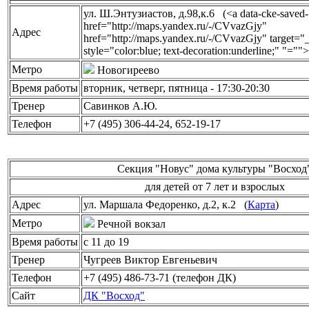
ул. Ш.Энтузиастов, д.98,к.6 (<a data-cke-saved-
href="http://maps.yandex.ru/-/CVvazGjy"
Адрес
href="http://maps.yandex.ru/-/CVvazGjy" target="
style="color:blue; text-decoration:underline;" "="
Метро
Новогиреево
Время работы
вторник, четверг, пятница - 17:30-20:30
Тренер
Савинков А.Ю.
Телефон
+7 (495) 306-44-24, 652-19-17
Секция "Новус" дома культуры "Восход
для детей от 7 лет и взрослых
Адрес
ул. Маршала Федоренко, д.2, к.2 (
Карта
)
Метро
Речной вокзал
Время работы
с 11 до 19
Тренер
Чугреев Виктор Евгеньевич
Телефон
+7 (495) 486-73-71 (телефон ДК)
Сайт
ДК "Восход"