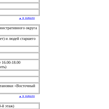
в начало
▲
нистративного округа
ет) и людей старшего
е 16.00-18.00
ить)
остановки «Восточный
в начало
▲
3-й этаж)