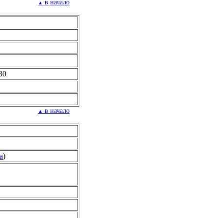
в начало
▲
30
в начало
▲
а
)