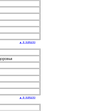
в начало
▲
доровья
в начало
▲